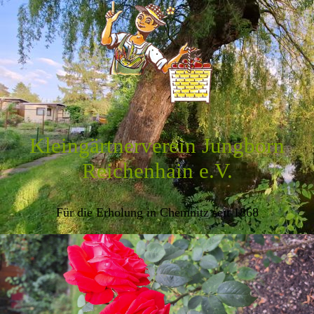
Kleingärtnerverein Jungborn
Reichenhain e.V.
Für die Erholung in Chemnitz seit 1868