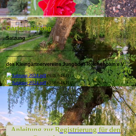
Gartensatzung
Satzung
_____________________________________________
__________
des Kleingärtnervereins
Jungborn Reichenhain e.V.
Satzung 2024.pdf
(936.64KB)
Satzung 2024.pdf
(936.64KB)
Anleitung zur Registrierung für den