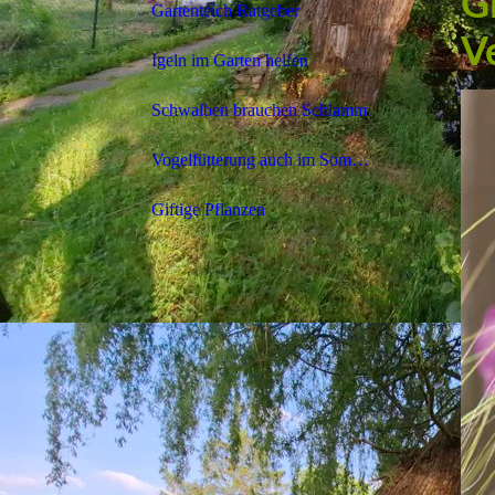
Gi
Gartenteich Ratgeber
V
Igeln im Garten helfen
Schwalben brauchen Schlamm
Vogelfütterung auch im Sommer
Giftige Pflanzen