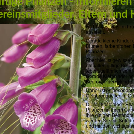
ftige Pflanzen - Informieren 
ereinsmitglieder, Eltern und 
Nicht alles, was im Frü
aussieht.
Gerade kleine Kinder u
Blumen, farbenfrohen
Pflanzen.
Aber hier ist gewisse 
enthalten giftige Besta
lebensgefährlich sein
Gerade Kleinkinder nei
Beeren in den Mund 
Daher ist es besonders
Gefahrenquellen in Gä
Dieser kostenlose Pfla
Pflanzen in Ihrem Gart
ihre giftigen Bestandt
werden Sie mit Sofort
und mit den wichtigst