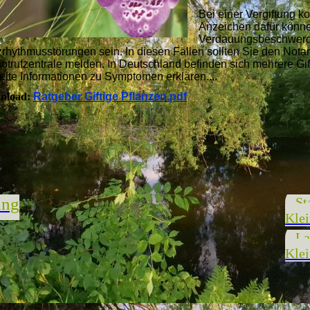
Bei einer Vergiftung k
Anzeichen dafür könne
Verdauungsbeschwerde
rhythmusstörungen sein. In diesen Fällen sollten Sie den Notar
notrufzentrale melden. In Deutschland befinden sich mehrere Gi
elte Informationen zu Symptomen erklären....
nload:
Ratgeber Giftige Pflanzen.pdf
ung
St
Klei
La
Klei