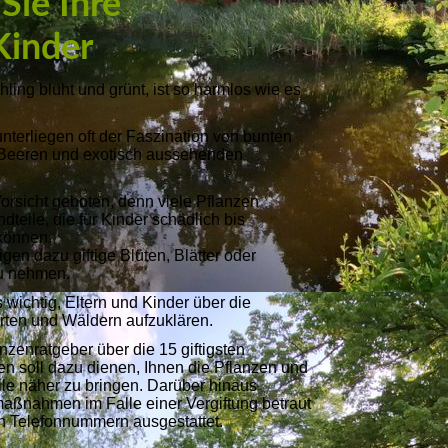
Sie Ihre
Kinder
hling blüht und grünt, ist so harmlos wie es
nterliegen oft der Faszination von bunten
 Beeren und exotisch aussehenden
Vorsicht geboten, denn viele Pflanzen
ndteile, die für Kinder schädlich bis
 können.
gen dazu giftige Blüten, Blätter oder
zu nehmen.
 wichtig, Eltern und Kinder über die
rten und Wäldern aufzuklären.
nzenratgeber über die 15 giftigsten
en soll dazu dienen, Ihnen die Pflanzen und
eile näher zu bringen. Darüber hinaus
maßnahmen im Falle einer Vergiftung betraut
en Telefonnummern ausgestattet.