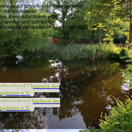
ommt es auf schnelles Handeln an, erste
n beispielsweise
n, Kreislaufprobleme oder
zt anrufen und sich bei der
ftzentralen, diese können Ihnen noch mal
adtverband Chemnitz der
ngärtner e.V.
ndesverband Sachsen der
ngärtner e.V.