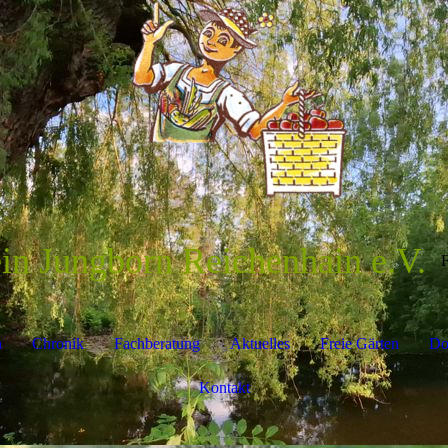
ein Jungborn Reichenhain e.V.
F
n
Chronik
Fachberatung
Aktuelles
Freie Gärten
Do
Kontakt