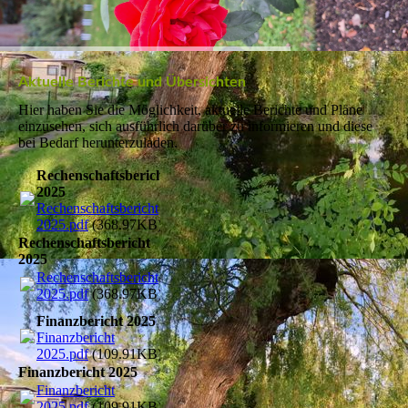
Aktuelle Berichte und Übersichten
Hier haben Sie die Möglichkeit, aktuelle Berichte und Pläne
einzusehen, sich ausführlich darüber zu informieren und diese
bei Bedarf herunterzuladen.
Rechenschaftsbericht
2025
Rechenschaftsbericht
2025.pdf
(368.97KB)
Rechenschaftsbericht
2025
Rechenschaftsbericht
2025.pdf
(368.97KB)
Finanzbericht 2025
Finanzbericht
2025.pdf
(109.91KB)
Finanzbericht 2025
Finanzbericht
2025.pdf
(109.91KB)